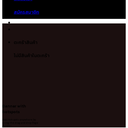
ไม่มีสินค้าในตะกร้า
สมัครสมาชิก
ตะกร้าสินค้า
ไม่มีสินค้าในตะกร้า
Banner with
hotspots
Add Hotspots anywhere by
using the drag and drop Page
Builder.